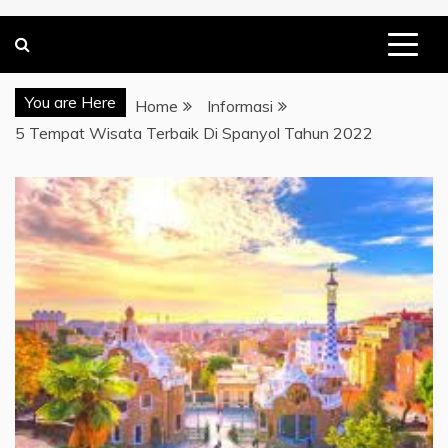
You are Here
Home
Informasi
5 Tempat Wisata Terbaik Di Spanyol Tahun 2022