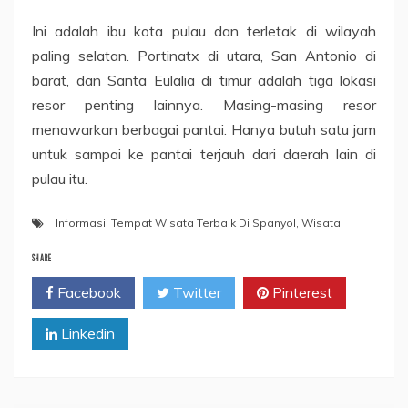
Ini adalah ibu kota pulau dan terletak di wilayah
paling selatan. Portinatx di utara, San Antonio di
barat, dan Santa Eulalia di timur adalah tiga lokasi
resor penting lainnya. Masing-masing resor
menawarkan berbagai pantai. Hanya butuh satu jam
untuk sampai ke pantai terjauh dari daerah lain di
pulau itu.
Informasi
,
Tempat Wisata Terbaik Di Spanyol
,
Wisata
SHARE
Facebook
Twitter
Pinterest
Linkedin