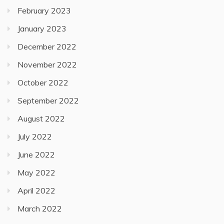
February 2023
January 2023
December 2022
November 2022
October 2022
September 2022
August 2022
July 2022
June 2022
May 2022
April 2022
March 2022