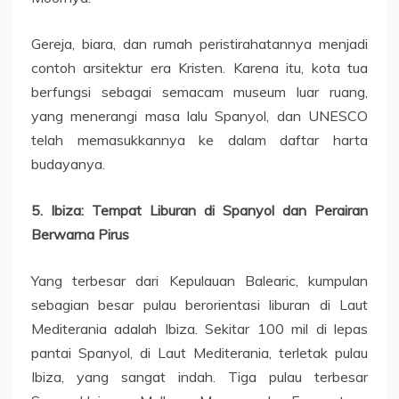
Gereja, biara, dan rumah peristirahatannya menjadi
contoh arsitektur era Kristen. Karena itu, kota tua
berfungsi sebagai semacam museum luar ruang,
yang menerangi masa lalu Spanyol, dan UNESCO
telah memasukkannya ke dalam daftar harta
budayanya.
5. Ibiza: Tempat Liburan di Spanyol dan Perairan
Berwarna Pirus
Yang terbesar dari Kepulauan Balearic, kumpulan
sebagian besar pulau berorientasi liburan di Laut
Mediterania adalah Ibiza. Sekitar 100 mil di lepas
pantai Spanyol, di Laut Mediterania, terletak pulau
Ibiza, yang sangat indah. Tiga pulau terbesar