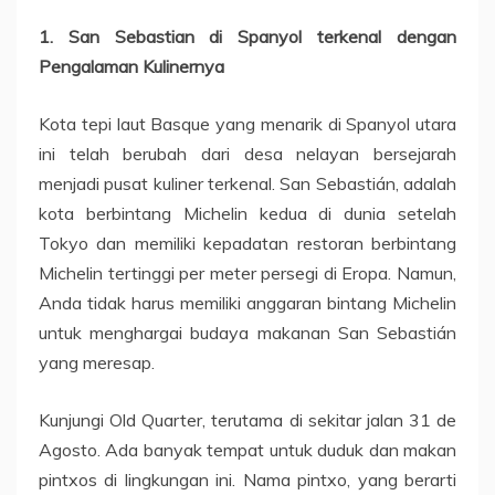
1. San Sebastian di Spanyol terkenal dengan
Pengalaman Kulinernya
Kota tepi laut Basque yang menarik di Spanyol utara
ini telah berubah dari desa nelayan bersejarah
menjadi pusat kuliner terkenal. San Sebastián, adalah
kota berbintang Michelin kedua di dunia setelah
Tokyo dan memiliki kepadatan restoran berbintang
Michelin tertinggi per meter persegi di Eropa. Namun,
Anda tidak harus memiliki anggaran bintang Michelin
untuk menghargai budaya makanan San Sebastián
yang meresap.
Kunjungi Old Quarter, terutama di sekitar jalan 31 de
Agosto. Ada banyak tempat untuk duduk dan makan
pintxos di lingkungan ini. Nama pintxo, yang berarti