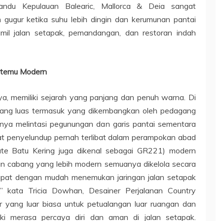
andu Kepulauan Balearic, Mallorca & Deia sangat
ugur ketika suhu lebih dingin dan kerumunan pantai
l-mil jalan setapak, pemandangan, dan restoran indah
ertemu Modern
ya, memiliki sejarah yang panjang dan penuh warna. Di
n yang luas termasuk yang dikembangkan oleh pedagang
nya melintasi pegunungan dan garis pantai sementara
pat penyelundup pernah terlibat dalam perampokan abad
te Batu Kering juga dikenal sebagai GR221) modern
n cabang yang lebih modern semuanya dikelola secara
dapat dengan mudah menemukan jaringan jalan setapak
” kata Tricia Dowhan, Desainer Perjalanan Country
ur yang luar biasa untuk petualangan luar ruangan dan
ki merasa percaya diri dan aman di jalan setapak.