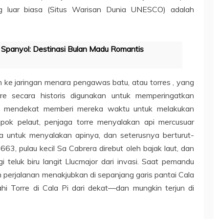
ng luar biasa (Situs Warisan Dunia UNESCO) adalah
Spanyol: Destinasi Bulan Madu Romantis
h ke jaringan menara pengawas batu, atau torres , yang
orre secara historis digunakan untuk memperingatkan
ng mendekat memberi mereka waktu untuk melakukan
ok pelaut, penjaga torre menyalakan api mercusuar
 untuk menyalakan apinya, dan seterusnya berturut-
663, pulau kecil Sa Cabrera direbut oleh bajak laut, dan
i teluk biru langit Llucmajor dari invasi. Saat pemandu
erjalanan menakjubkan di sepanjang garis pantai Cala
hi Torre di Cala Pi dari dekat—dan mungkin terjun di