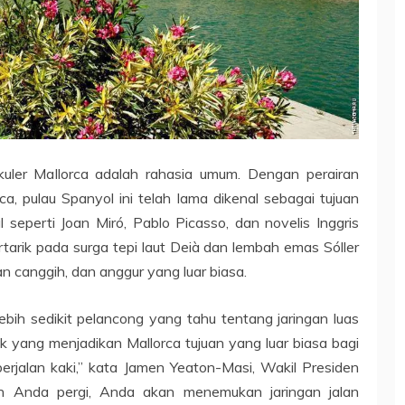
kuler Mallorca adalah rahasia umum. Dengan perairan
rca, pulau Spanyol ini telah lama dikenal sebagai tujuan
seperti Joan Miró, Pablo Picasso, dan novelis Inggris
tertarik pada surga tepi laut Deià dan lembah emas Sóller
kan canggih, dan anggur yang luar biasa.
ebih sedikit pelancong yang tahu tentang jaringan luas
aik yang menjadikan Mallorca tujuan yang luar biasa bagi
 berjalan kaki,” kata Jamen Yeaton-Masi, Wakil Presiden
n Anda pergi, Anda akan menemukan jaringan jalan