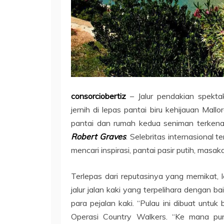
consorciobertiz
– Jalur pendakian spekta
jernih di lepas pantai biru kehijauan Mallo
pantai dan rumah kedua seniman terkenal 
Robert Graves
. Selebritas internasional 
mencari inspirasi, pantai pasir putih, masa
Terlepas dari reputasinya yang memikat, l
jalur jalan kaki yang terpelihara dengan b
para pejalan kaki. “Pulau ini dibuat untuk
Operasi Country Walkers. “Ke mana pu