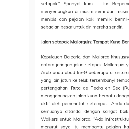
setapak.” Spanyol kami : Tur Berpem
menyenangkan di musim semi dan musim g
menipis dan pejalan kaki memiliki bermi
sebagian besar untuk diri mereka sendiri.
Jalan setapak Mallorquin: Tempat Kuno B
Kepulauan Balearic, dan Mallorca khususn
antara jaringan jalan setapak Mallorqui
Arab pada abad ke-9 beberapa di antara
yang lain jatuh ke teluk tersembunyi tem
pertengahan. Ruta de Pedra en Sec (Ru
menggabungkan jalan kuno berbatu denga
aktif oleh pemerintah setempat. “Anda 
semuanya ditandai dengan sangat baik,
Walkers untuk Mallorca. “Ada infrastrukt
menurut saya itu membantu pejalan ka