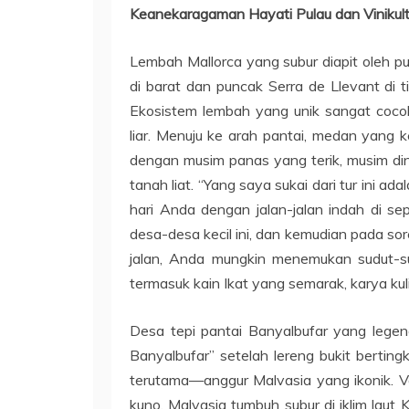
Keanekaragaman Hayati Pulau dan Vinikult
Lembah Mallorca yang subur diapit oleh p
di barat dan puncak Serra de Llevant di
Ekosistem lembah yang unik sangat cocok 
liar. Menuju ke arah pantai, medan yang 
dengan musim panas yang terik, musim ding
tanah liat. “Yang saya sukai dari tur ini 
hari Anda dengan jalan-jalan indah di se
desa-desa kecil ini, dan kemudian pada sor
jalan, Anda mungkin menemukan sudut-sud
termasuk kain Ikat yang semarak, karya kul
Desa tepi pantai Banyalbufar yang lege
Banyalbufar” setelah lereng bukit bertin
terutama—anggur Malvasia yang ikonik. Va
kuno, Malvasia tumbuh subur di iklim lau