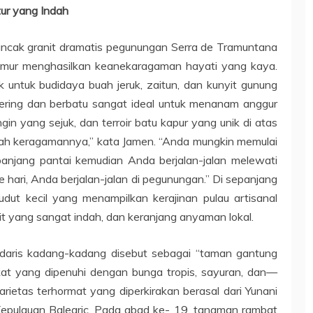
ur yang Indah
uncak granit dramatis pegunungan Serra de Tramuntana
 timur menghasilkan keanekaragaman hayati yang kaya.
untuk budidaya buah jeruk, zaitun, dan kunyit gunung
kering dan berbatu sangat ideal untuk menanam anggur
in yang sejuk, dan terroir batu kapur yang unik di atas
adalah keragamannya,” kata Jamen. “Anda mungkin memulai
panjang pantai kemudian Anda berjalan-jalan melewati
e hari, Anda berjalan-jalan di pegunungan.” Di sepanjang
ut kecil yang menampilkan kerajinan pulau artisanal
it yang sangat indah, dan keranjang anyaman lokal.
ndaris kadang-kadang disebut sebagai “taman gantung
gkat yang dipenuhi dengan bunga tropis, sayuran, dan—
rietas terhormat yang diperkirakan berasal dari Yunani
t Kepulauan Balearic. Pada abad ke- 19, tanaman rambat