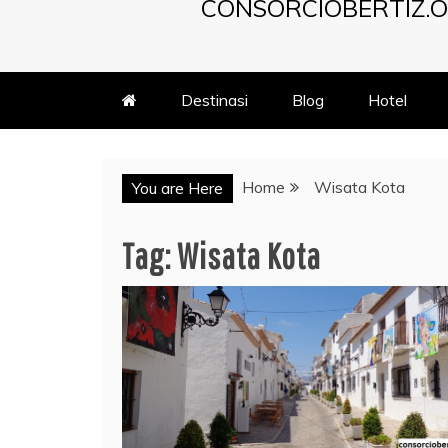
CONSORCIOBERTIZ.O
Destinasi
Blog
Hotel
Home
Wisata Kota
You are Here
Tag:
Wisata Kota