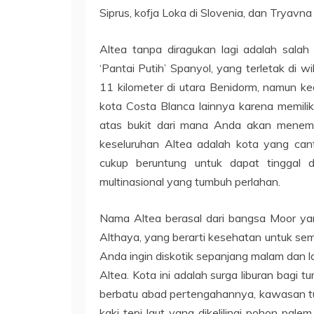
Siprus, kofja Loka di Slovenia, dan Tryavna 
Altea tanpa diragukan lagi adalah sala
‘Pantai Putih’ Spanyol, yang terletak di w
11 kilometer di utara Benidorm, namun ke
kota Costa Blanca lainnya karena memilik
atas bukit dari mana Anda akan menem
keseluruhan Altea adalah kota yang can
cukup beruntung untuk dapat tinggal di
multinasional yang tumbuh perlahan.
Nama Altea berasal dari bangsa Moor y
Althaya, yang berarti kesehatan untuk semua
Anda ingin diskotik sepanjang malam dan l
Altea. Kota ini adalah surga liburan bagi t
berbatu abad pertengahannya, kawasan t
kaki tepi laut yang dikelilingi pohon pal