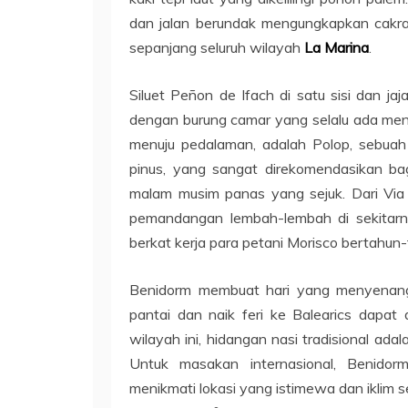
dan jalan berundak mengungkapkan cakra
sepanjang seluruh wilayah
La Marina
.
Siluet Peñon de Ifach di satu sisi dan ja
dengan burung camar yang selalu ada meny
menuju pedalaman, adalah Polop, sebuah k
pinus, yang sangat direkomendasikan b
malam musim panas yang sejuk. Dari Vi
pemandangan lembah-lembah di sekitarnya
berkat kerja para petani Morisco bertahun-
Benidorm membuat hari yang menyenangk
pantai dan naik feri ke Balearics dapat 
wilayah ini, hidangan nasi tradisional a
Untuk masakan internasional, Benidor
menikmati lokasi yang istimewa dan iklim 