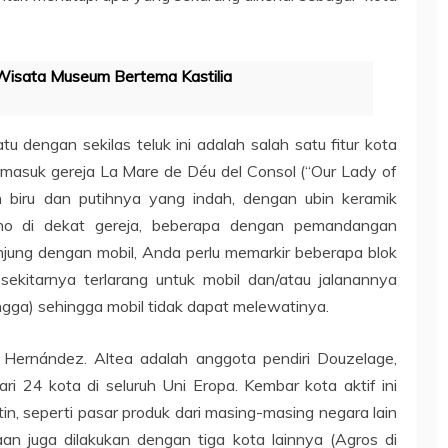
 Wisata Museum Bertema Kastilia
atu dengan sekilas teluk ini adalah salah satu fitur kota
ermasuk gereja La Mare de Déu del Consol (“Our Lady of
h biru dan putihnya yang indah, dengan ubin keramik
uno di dekat gereja, beberapa dengan pemandangan
unjung dengan mobil, Anda perlu memarkir beberapa blok
sekitarnya terlarang untuk mobil dan/atau jalanannya
ngga) sehingga mobil tidak dapat melewatinya.
 Hernández. Altea adalah anggota pendiri Douzelage,
ri 24 kota di seluruh Uni Eropa. Kembar kota aktif ini
in, seperti pasar produk dari masing-masing negara lain
an juga dilakukan dengan tiga kota lainnya (Agros di