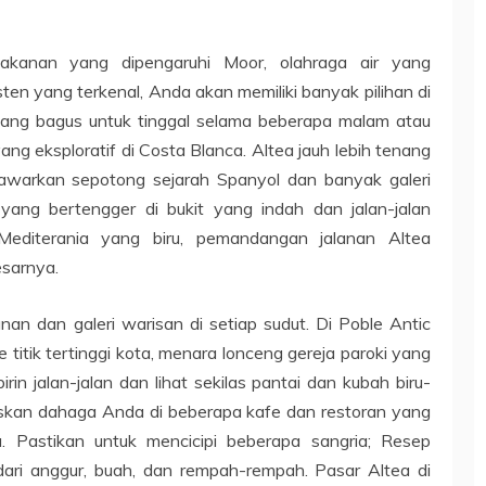
kanan yang dipengaruhi Moor, olahraga air yang
ten yang terkenal, Anda akan memiliki banyak pilihan di
yang bagus untuk tinggal selama beberapa malam atau
ang eksploratif di Costa Blanca. Altea jauh lebih tenang
awarkan sepotong sejarah Spanyol dan banyak galeri
yang bertengger di bukit yang indah dan jalan-jalan
Mediterania yang biru, pemandangan jalanan Altea
esarnya.
unan dan galeri warisan di setiap sudut. Di Poble Antic
 titik tertinggi kota, menara lonceng gereja paroki yang
birin jalan-jalan dan lihat sekilas pantai dan kubah biru-
askan dahaga Anda di beberapa kafe dan restoran yang
ta. Pastikan untuk mencicipi beberapa sangria; Resep
 dari anggur, buah, dan rempah-rempah. Pasar Altea di