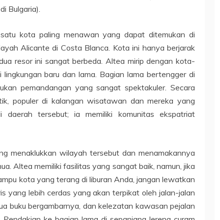
di Bulgaria).
h satu kota paling menawan yang dapat ditemukan di
ilayah Alicante di Costa Blanca. Kota ini hanya berjarak
dua resor ini sangat berbeda. Altea mirip dengan kota-
i lingkungan baru dan lama. Bagian lama bertengger di
ukan pemandangan yang sangat spektakuler. Secara
tik, populer di kalangan wisatawan dan mereka yang
 daerah tersebut; ia memiliki komunitas ekspatriat
ang menaklukkan wilayah tersebut dan menamakannya
. Altea memiliki fasilitas yang sangat baik, namun, jika
ampu kota yang terang di liburan Anda, jangan lewatkan
uris yang lebih cerdas yang akan terpikat oleh jalan-jalan
ua buku bergambarnya, dan kelezatan kawasan pejalan
em. Pendakian ke bagian lama di sepanjang lereng curam