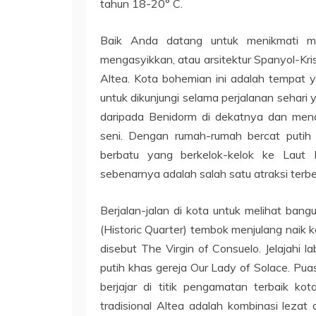
tahun 18-20° C.
Baik Anda datang untuk menikmati ma
mengasyikkan, atau arsitektur Spanyol-Kris
Altea. Kota bohemian ini adalah tempat 
untuk dikunjungi selama perjalanan sehari y
daripada Benidorm di dekatnya dan men
seni. Dengan rumah-rumah bercat putih 
berbatu yang berkelok-kelok ke Laut 
sebenarnya adalah salah satu atraksi terb
Berjalan-jalan di kota untuk melihat bang
(Historic Quarter) tembok menjulang naik ke
disebut The Virgin of Consuelo. Jelajahi la
putih khas gereja Our Lady of Solace. Pu
berjajar di titik pengamatan terbaik ko
tradisional Altea adalah kombinasi lezat