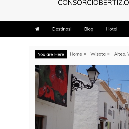
CONSORCIOBERTIZ.O
Destinasi
Blog
Hotel
Home
Wisata
Altea, 
You are Here