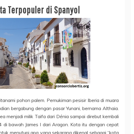
ota Terpopuler di Spanyol
itanami pohon palem. Pemukiman pesisir Iberia di muara
mudian bergabung dengan pasar Yunani, bernama Althaia.
ea menjadi milik Taifa dari Dénia sampai direbut kembali
 di bawah James I dari Aragon. Kota itu dengan cepat
untuk menutupi apa yang sekarang dikenal sebagai “kota